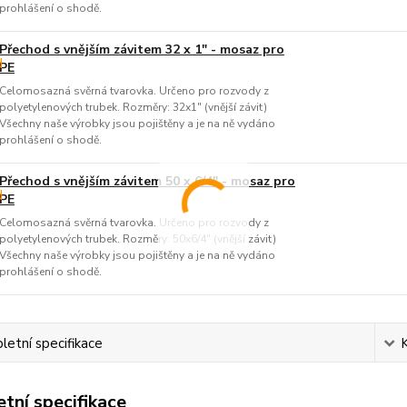
prohlášení o shodě.
Přechod s vnějším závitem 32 x 1" - mosaz pro
PE
Celomosazná svěrná tvarovka. Určeno pro rozvody z
polyetylenových trubek. Rozměry: 32x1" (vnější závit)
Všechny naše výrobky jsou pojištěny a je na ně vydáno
prohlášení o shodě.
Přechod s vnějším závitem 50 x 6/4" - mosaz pro
PE
Celomosazná svěrná tvarovka. Určeno pro rozvody z
polyetylenových trubek. Rozměry: 50x6/4" (vnější závit)
Všechny naše výrobky jsou pojištěny a je na ně vydáno
prohlášení o shodě.
etní specifikace
tní specifikace