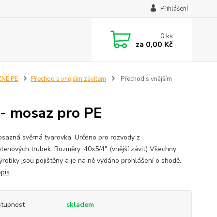
Přihlášení
0
ks
za
0,00 Kč
NÉ PE
Přechod s vnějším závitem
Přechod s vnějším
 - mosaz pro PE
sazná svěrná tvarovka. Určeno pro rozvody z
ylenových trubek. Rozměry: 40x5/4" (vnější závit) Všechny
ýrobky jsou pojištěny a je na ně vydáno prohlášení o shodě.
opis
tupnost
skladem