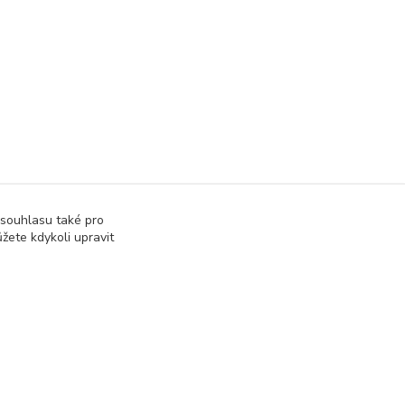
 souhlasu také pro
žete kdykoli upravit
Vytvořeno na
Eshop-rychle.cz