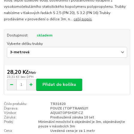
vody, teplé užitkové vody, ústředního i podlahového vytápění z
vysokomolekulárního statistického kopolymeru polypropylenu. Trubky
nabízíme v tlakových řadách S 2,5 (PN 20), S 3,2 (PN 16) Trubky
prodáváme v provedení o délce 3m, n...
celý popis
Dostupnost
skladem
Vyberte délku trubky
28,20 Kč
/
Metr
23,31 Kč
bez DPH
Přidat do košíku
Číslo produktu:
TR31620
Doprava:
POUZE (TOPTRANS)!!!
Výrobce:
AQUATOPSHOP.CZ
Záruka:
Prodloužená záruka 10 let
Prodej:
Minimální množství k objednání je 3m, objednávejte
pouze v násobcích 3m
Cena:
Uvedená cena je za 1 metr