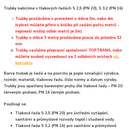
Trubky nabízíme v tlakových řadách S 2,5 (PN 20), S 3,2 (PN 16)
Trubky prodáváme v provedení o délce 3m, nebo 4m
(vybrat můžete přímo u košíku při zadání počtu metrů -
nejmenší možný odběr metrů je 3m)
Trubky o délce 3 metry prodáváme pouze do průměru 32
mm
Trubky zasíláme přepravní společností TOPTRANS, nebo
můžete osobně vyzvednout na 2 odběrních místech
viz.
kontakty
.
Barva trubek je šedá a na povrchu je popis označující výrobce,
rozměr, materiál, tlakovou řadu, číslo normy a datum výroby.
Trubky jsou opatřeny barevnými pruhy dle tlakové řady – PN 20
červeným pruhem, PN 16 černým pruhem.
Používají se:
Tlaková řada S 2,5 (PN 20) pro ústřední vytápění,
sanitární a průmyslové rozvody teplé i studené vody
Tlaková řada S 3,2 (PN 16) pro sanitární a průmyslové