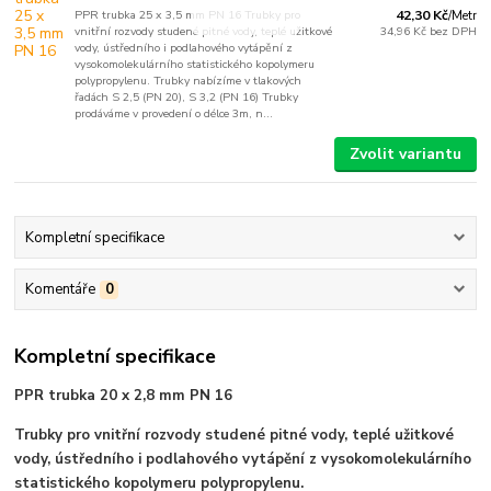
PPR trubka 25 x 3,5 mm PN 16 Trubky pro
42,30 Kč
/
Metr
vnitřní rozvody studené pitné vody, teplé užitkové
34,96 Kč
bez DPH
vody, ústředního i podlahového vytápění z
vysokomolekulárního statistického kopolymeru
polypropylenu. Trubky nabízíme v tlakových
řadách S 2,5 (PN 20), S 3,2 (PN 16) Trubky
prodáváme v provedení o délce 3m, n...
Zvolit variantu
Kompletní specifikace
Komentáře
0
Kompletní specifikace
PPR trubka 20 x 2,8 mm PN 16
Trubky pro vnitřní rozvody studené pitné vody, teplé užitkové
vody, ústředního i podlahového vytápění z vysokomolekulárního
statistického kopolymeru polypropylenu.