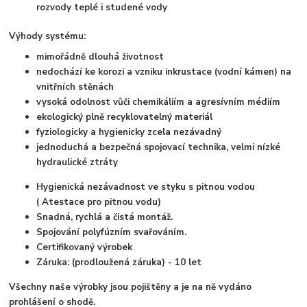
rozvody teplé i studené vody
Výhody systému:
mimořádně dlouhá životnost
nedochází ke korozi a vzniku inkrustace (vodní kámen) na
vnitřních stěnách
vysoká odolnost vůči chemikáliím a agresívním médiím
ekologický plně recyklovatelný materiál
fyziologicky a hygienicky zcela nezávadný
jednoduchá a bezpečná spojovací technika, velmi nízké
hydraulické ztráty
Hygienická nezávadnost ve styku s pitnou vodou
( Atestace pro pitnou vodu)
Snadná, rychlá a čistá montáž.
Spojování polyfúzním svařováním.
Certifikovaný výrobek
Záruka: (prodloužená záruka) - 10 let
Všechny naše výrobky jsou pojištěny a je na ně vydáno
prohlášení o shodě.