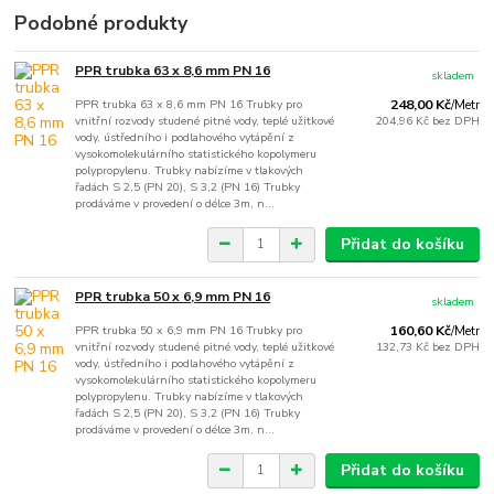
Podobné produkty
PPR trubka 63 x 8,6 mm PN 16
skladem
PPR trubka 63 x 8,6 mm PN 16 Trubky pro
248,00 Kč
/
Metr
vnitřní rozvody studené pitné vody, teplé užitkové
204,96 Kč
bez DPH
vody, ústředního i podlahového vytápění z
vysokomolekulárního statistického kopolymeru
polypropylenu. Trubky nabízíme v tlakových
řadách S 2,5 (PN 20), S 3,2 (PN 16) Trubky
prodáváme v provedení o délce 3m, n...
Přidat do košíku
PPR trubka 50 x 6,9 mm PN 16
skladem
PPR trubka 50 x 6,9 mm PN 16 Trubky pro
160,60 Kč
/
Metr
vnitřní rozvody studené pitné vody, teplé užitkové
132,73 Kč
bez DPH
vody, ústředního i podlahového vytápění z
vysokomolekulárního statistického kopolymeru
polypropylenu. Trubky nabízíme v tlakových
řadách S 2,5 (PN 20), S 3,2 (PN 16) Trubky
prodáváme v provedení o délce 3m, n...
Přidat do košíku