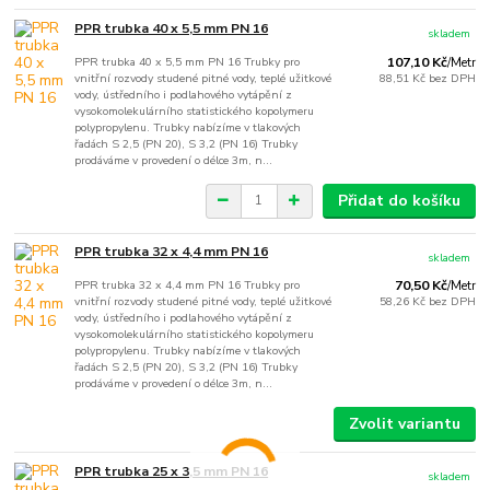
PPR trubka 40 x 5,5 mm PN 16
skladem
PPR trubka 40 x 5,5 mm PN 16 Trubky pro
107,10 Kč
/
Metr
vnitřní rozvody studené pitné vody, teplé užitkové
88,51 Kč
bez DPH
vody, ústředního i podlahového vytápění z
vysokomolekulárního statistického kopolymeru
polypropylenu. Trubky nabízíme v tlakových
řadách S 2,5 (PN 20), S 3,2 (PN 16) Trubky
prodáváme v provedení o délce 3m, n...
Přidat do košíku
PPR trubka 32 x 4,4 mm PN 16
skladem
PPR trubka 32 x 4,4 mm PN 16 Trubky pro
70,50 Kč
/
Metr
vnitřní rozvody studené pitné vody, teplé užitkové
58,26 Kč
bez DPH
vody, ústředního i podlahového vytápění z
vysokomolekulárního statistického kopolymeru
polypropylenu. Trubky nabízíme v tlakových
řadách S 2,5 (PN 20), S 3,2 (PN 16) Trubky
prodáváme v provedení o délce 3m, n...
Zvolit variantu
PPR trubka 25 x 3,5 mm PN 16
skladem