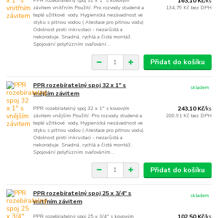
PPR rozebíratelný spoj 32 x 1" s kovovým
163,10 Kč
/
ks
závitem vnitřním Použití: Pro rozvody studené a
134,79 Kč
bez DPH
teplé užitkové vody. Hygienická nezávadnost ve
styku s pitnou vodou ( Atestace pro pitnou vodu)
Odolnost proti inkrustaci - nezarůstá a
nekoroduje. Snadná, rychlá a čistá montáž.
Spojování polyfúzním svařování...
Přidat do košíku
PPR rozebíratelný spoj 32 x 1" s
skladem
vnějším závitem
PPR rozebíratelný spoj 32 x 1" s kovovým
243,10 Kč
/
ks
závitem vnějším Použití: Pro rozvody studené a
200,91 Kč
bez DPH
teplé užitkové vody. Hygienická nezávadnost ve
styku s pitnou vodou ( Atestace pro pitnou vodu)
Odolnost proti inkrustaci - nezarůstá a
nekoroduje. Snadná, rychlá a čistá montáž.
Spojování polyfúzním svařováním...
Přidat do košíku
PPR rozebíratelný spoj 25 x 3/4" s
skladem
vnitřním závitem
PPR rozebíratelný spoj 25 x 3/4" s kovovým
102,50 Kč
/
ks