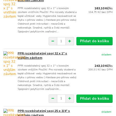
vnitřním závitem
PPR rozebíratelný spoj 32 x 1" s kovovým
163,10 Kč
/
ks
závitem vnitřním Použití: Pro rozvody studené a
134,79 Kč
bez DPH
teplé užitkové vody. Hygienická nezávadnost ve
styku s pitnou vodou ( Atestace pro pitnou vodu)
Odolnost proti inkrustaci - nezarůstá a
nekoroduje. Snadná, rychlá a čistá montáž.
Spojování polyfúzním svařování...
Přidat do košíku
PPR rozebíratelný spoj 32 x 1" s
skladem
vnějším závitem
PPR rozebíratelný spoj 32 x 1" s kovovým
243,10 Kč
/
ks
závitem vnějším Použití: Pro rozvody studené a
200,91 Kč
bez DPH
teplé užitkové vody. Hygienická nezávadnost ve
styku s pitnou vodou ( Atestace pro pitnou vodu)
Odolnost proti inkrustaci - nezarůstá a
nekoroduje. Snadná, rychlá a čistá montáž.
Spojování polyfúzním svařováním...
Přidat do košíku
PPR rozebíratelný spoj 25 x 3/4" s
skladem
vnitřním závitem