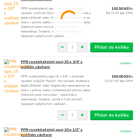
PPR rozebíratelný spoj 25 x 3/4" s kovovým
102,50 Kč
/
ks
závitem vnitřním Použití: Pro rozvody studené a
84,71 Kč
bez DPH
teplé užitkové vody. Hygienická nezávadnost ve
styku s pitnou vodou ( Atestace pro pitnou vodu)
Odolnost proti inkrustaci - nezarůstá a
nekoroduje. Snadná, rychlá a čistá montáž.
Spojování polyfúzním svařová...
Přidat do košíku
PPR rozebíratelný spoj 25 x 3/4" s
skladem
vnějším závitem
PPR rozebíratelný spoj 25 x 3/4" s kovovým
150,00 Kč
/
ks
závitem vnějším Použití: Pro rozvody studené a
123,97 Kč
bez DPH
teplé užitkové vody. Hygienická nezávadnost ve
styku s pitnou vodou ( Atestace pro pitnou vodu)
Odolnost proti inkrustaci - nezarůstá a
nekoroduje. Snadná, rychlá a čistá montáž.
Spojování polyfúzním svařován...
Přidat do košíku
PPR rozebíratelný spoj 20 x 1/2" s
skladem
vnitřním závitem