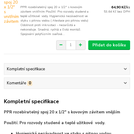
PPR rozebíratelný spoj 20 x 1/2" s kovovým
64,90 Kč
/
ks
závitem vnitřním Použití: Pro rozvody studené a
53,64 Kč
bez DPH
teplé užitkové vody. Hygienická nezávadnost ve
styku s pitnou vodou ( Atestace pro pitnou vodu)
Odolnost proti inkrustaci - nezarůstá a
nekoroduje. Snadná, rychlá a čistá montáž.
Spojování polyfúzním svařová...
Přidat do košíku
Kompletní specifikace
Komentáře
0
Kompletní specifikace
PPR rozebíratelný spoj 20 x 1/2" s kovovým závitem vnějším
Použití: Pro rozvody studené a teplé užitkové vody.
Hygienická nezávadnost ve styku s pitnou vodou