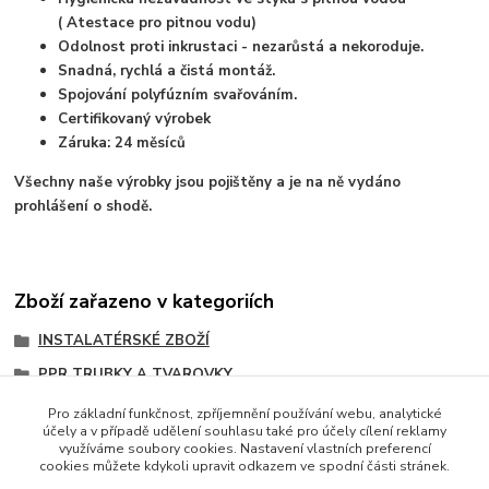
( Atestace pro pitnou vodu)
Odolnost proti inkrustaci - nezarůstá a nekoroduje.
Snadná, rychlá a čistá montáž.
Spojování polyfúzním svařováním.
Certifikovaný výrobek
Záruka: 24 měsíců
Všechny naše výrobky jsou pojištěny a je na ně vydáno
prohlášení o shodě.
Zboží zařazeno v kategoriích
INSTALATÉRSKÉ ZBOŽÍ
PPR TRUBKY A TVAROVKY
PPR TVAROVKY ZÁVITOVÉ
Pro základní funkčnost, zpříjemnění používání webu, analytické
účely a v případě udělení souhlasu také pro účely cílení reklamy
PPR rozebíratelný spoj
využíváme soubory cookies. Nastavení vlastních preferencí
cookies můžete kdykoli upravit odkazem ve spodní části stránek.