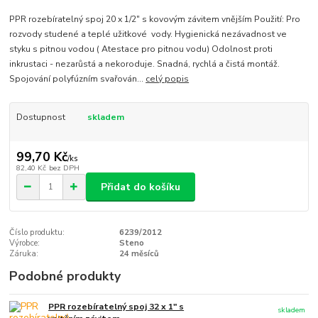
PPR rozebíratelný spoj 20 x 1/2" s kovovým závitem vnějším Použití: Pro
rozvody studené a teplé užitkové vody. Hygienická nezávadnost ve
styku s pitnou vodou ( Atestace pro pitnou vodu) Odolnost proti
inkrustaci - nezarůstá a nekoroduje. Snadná, rychlá a čistá montáž.
Spojování polyfúzním svařován...
celý popis
Dostupnost
skladem
99,70 Kč
/
ks
82,40 Kč
bez DPH
Přidat do košíku
Číslo produktu:
6239/2012
Výrobce:
Steno
Záruka:
24 měsíců
Podobné produkty
PPR rozebíratelný spoj 32 x 1" s
skladem