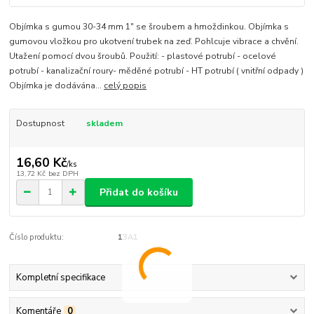
Objímka s gumou 30-34 mm 1" se šroubem a hmoždinkou. Objímka s
gumovou vložkou pro ukotvení trubek na zeď. Pohlcuje vibrace a chvění.
Utažení pomocí dvou šroubů. Použití: - plastové potrubí - ocelové
potrubí - kanalizační roury- měděné potrubí - HT potrubí ( vnitřní odpady )
Objímka je dodávána...
celý popis
Dostupnost
skladem
16,60 Kč
/
ks
13,72 Kč
bez DPH
Přidat do košíku
Číslo produktu:
13A1
Kompletní specifikace
Komentáře
0