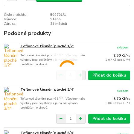
Číslo produktu:
509701/1
Výrobce:
Steno
Záruka:
24 měsíců
Podobné produkty
Teflonové těsnění ploché 1/2"
skladem
Teflonové těsnění ploché 1/2" Všechny naše
2,50 Kč
/
ks
výrobky jsou pojištěny a je na ně vydáno
2,07 Kč
bez DPH
prohlášení o shodě.
Přidat do košíku
Teflonové těsnění ploché 3/4"
skladem
Teflonové těsnění ploché 3/4" Všechny naše
3,70 Kč
/
ks
výrobky jsou pojištěny a je na ně vydáno
3,06 Kč
bez DPH
prohlášení o shodě.
Přidat do košíku
Teflonové těsnění ploché 5/4"