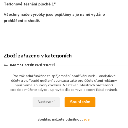
Teflonové těsnění ploché 1"
Všechny naše výrobky jsou pojištěny a je na ně vydáno
prohlášení o shodě.
Zboží zařazeno v kategoriích
INSTALATÉRSKÉ ZBOŽÍ
MOSAZNÉ ŠROUBENÍ
Pro základní funkčnost, zpříjemnění používání webu, analytické
účely a v případě udělení souhlasu také pro účely cílení reklamy
Teflonové těsnění ploché
využíváme soubory cookies. Nastavení vlastních preferencí
cookies můžete kdykoli upravit odkazem ve spodní části stránek.
Souhlasím
Nastavení
Souhlas můžete odmítnout
zde
.
Vytvořeno na
Eshop-rychle.cz