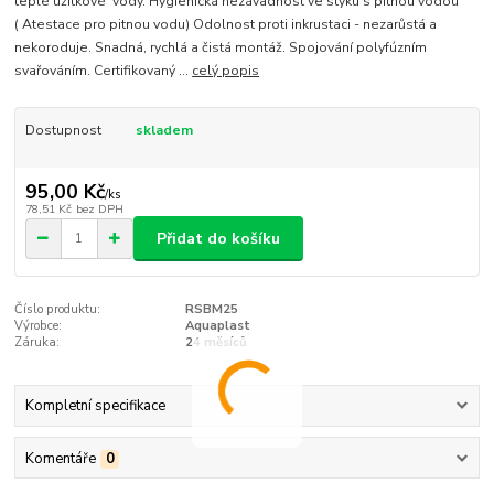
teplé užitkové vody. Hygienická nezávadnost ve styku s pitnou vodou
( Atestace pro pitnou vodu) Odolnost proti inkrustaci - nezarůstá a
nekoroduje. Snadná, rychlá a čistá montáž. Spojování polyfúzním
svařováním. Certifikovaný ...
celý popis
Dostupnost
skladem
95,00 Kč
/
ks
78,51 Kč
bez DPH
Přidat do košíku
Číslo produktu:
RSBM25
Výrobce:
Aquaplast
Záruka:
24 měsíců
Kompletní specifikace
Komentáře
0