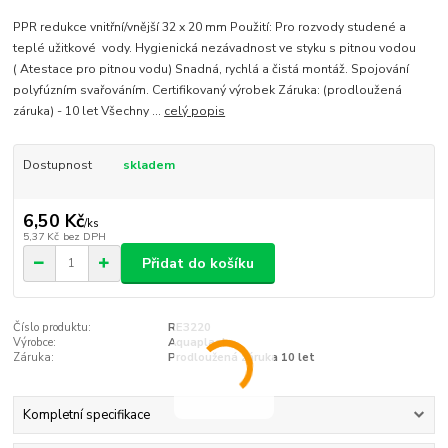
PPR redukce vnitřní/vnější 32 x 20 mm Použití: Pro rozvody studené a
teplé užitkové vody. Hygienická nezávadnost ve styku s pitnou vodou
( Atestace pro pitnou vodu) Snadná, rychlá a čistá montáž. Spojování
polyfúzním svařováním. Certifikovaný výrobek Záruka: (prodloužená
záruka) - 10 let Všechny ...
celý popis
Dostupnost
skladem
6,50 Kč
/
ks
5,37 Kč
bez DPH
Přidat do košíku
Číslo produktu:
RE3220
Výrobce:
Aquaplast
Záruka:
Prodloužená záruka 10 let
Kompletní specifikace