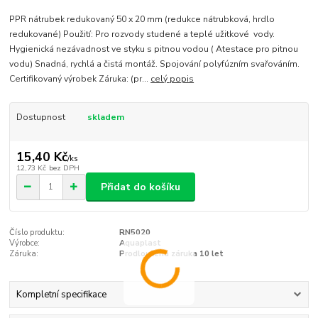
PPR nátrubek redukovaný 50 x 20 mm (redukce nátrubková, hrdlo
redukované) Použití: Pro rozvody studené a teplé užitkové vody.
Hygienická nezávadnost ve styku s pitnou vodou ( Atestace pro pitnou
vodu) Snadná, rychlá a čistá montáž. Spojování polyfúzním svařováním.
Certifikovaný výrobek Záruka: (pr...
celý popis
Dostupnost
skladem
15,40 Kč
/
ks
12,73 Kč
bez DPH
Přidat do košíku
Číslo produktu:
RN5020
Výrobce:
Aquaplast
Záruka:
Prodloužená záruka 10 let
Kompletní specifikace