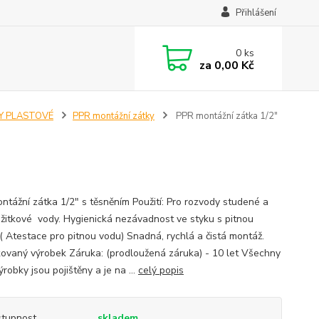
Přihlášení
0
ks
za
0,00 Kč
Y PLASTOVÉ
PPR montážní zátky
PPR montážní zátka 1/2"
ntážní zátka 1/2" s těsněním Použití: Pro rozvody studené a
užitkové vody. Hygienická nezávadnost ve styku s pitnou
( Atestace pro pitnou vodu) Snadná, rychlá a čistá montáž.
ikovaný výrobek Záruka: (prodloužená záruka) - 10 let Všechny
robky jsou pojištěny a je na ...
celý popis
tupnost
skladem