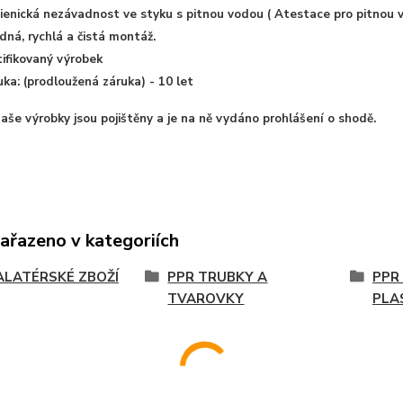
ienická nezávadnost ve styku s pitnou vodou ( Atestace pro pitnou 
dná, rychlá a čistá montáž.
tifikovaný výrobek
uka: (prodloužená záruka) - 10 let
aše výrobky jsou pojištěny a je na ně vydáno prohlášení o shodě.
zařazeno v kategoriích
ALATÉRSKÉ ZBOŽÍ
PPR TRUBKY A
PPR
TVAROVKY
PLA