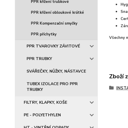
PPR křížení trubkové
Hyg
Sna
PPR křížení obloukové krátké
Cer
PPR Kompenzační smyčky
Zár
PPR příchytky
Všechny n
PPR TVAROVKY ZÁVITOVÉ
PPR TRUBKY
SVÁŘEČKY, NŮŽKY, NÁSTAVCE
Zboží 
TUBEX IZOLACE PRO PPR
INST
TRUBKY
FILTRY, KLAPKY, KOŠE
PE - POLYETHYLEN
HT - VINTŘNÍ ODPADY