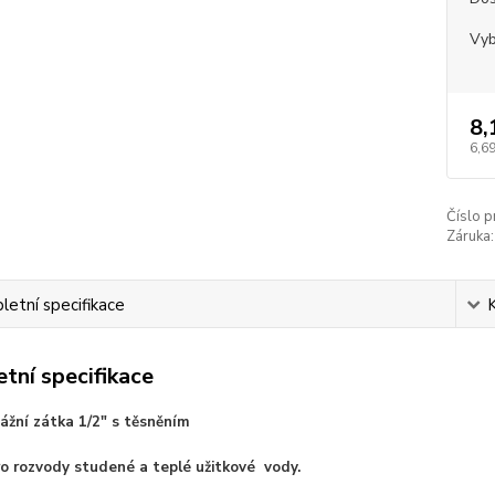
Vyb
8,
6,69
Číslo p
Záruka:
etní specifikace
tní specifikace
žní zátka 1/2" s těsněním
Pro rozvody studené a teplé užitkové vody.