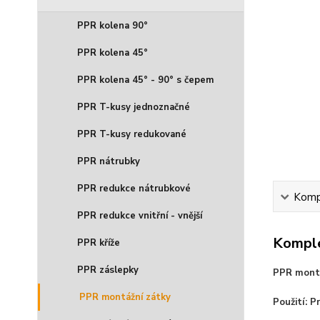
PPR kolena 90°
PPR kolena 45°
PPR kolena 45° - 90° s čepem
PPR T-kusy jednoznačné
PPR T-kusy redukované
PPR nátrubky
PPR redukce nátrubkové
Kompl
PPR redukce vnitřní - vnější
Komple
PPR kříže
PPR záslepky
PPR montá
PPR montážní zátky
Použití: 