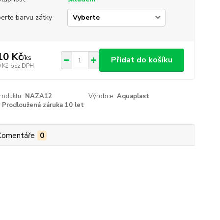
erte barvu zátky
10 Kč
/
ks
Přidat do košíku
 Kč
bez DPH
roduktu:
NAZA12
Výrobce:
Aquaplast
Prodloužená záruka 10 let
Komentáře
0