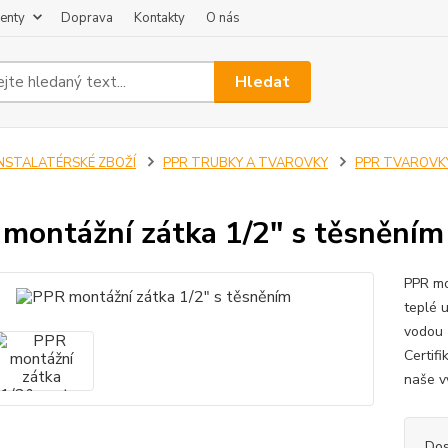
enty
Doprava
Kontakty
O nás
Hledat
INSTALATÉRSKÉ ZBOŽÍ
PPR TRUBKY A TVAROVKY
PPR TVAROVK
montážní zátka 1/2" s těsněním
PPR mo
teplé 
vodou 
Certif
naše vý
Dos