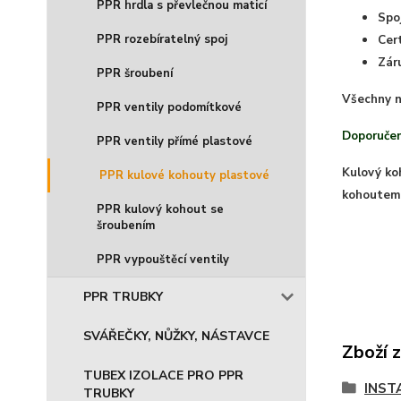
PPR hrdla s převlečnou maticí
Spo
PPR rozebíratelný spoj
Cer
Zár
PPR šroubení
Všechny n
PPR ventily podomítkové
Doporučen
PPR ventily přímé plastové
Kulový ko
PPR kulové kohouty plastové
kohoutem 
PPR kulový kohout se
šroubením
PPR vypouštěcí ventily
PPR TRUBKY
SVÁŘEČKY, NŮŽKY, NÁSTAVCE
Zboží 
TUBEX IZOLACE PRO PPR
INST
TRUBKY