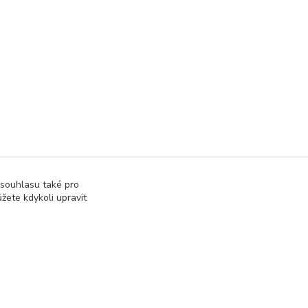
 souhlasu také pro
žete kdykoli upravit
Vytvořeno na
Eshop-rychle.cz