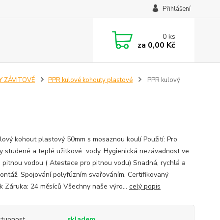
Přihlášení
0
ks
za
0,00 Kč
Y ZÁVITOVÉ
PPR kulové kohouty plastové
PPR kulový
lový kohout plastový 50mm s mosaznou koulí Použití: Pro
y studené a teplé užitkové vody. Hygienická nezávadnost ve
s pitnou vodou ( Atestace pro pitnou vodu) Snadná, rychlá a
montáž. Spojování polyfúzním svařováním. Certifikovaný
k Záruka: 24 měsíců Všechny naše výro...
celý popis
tupnost
skladem