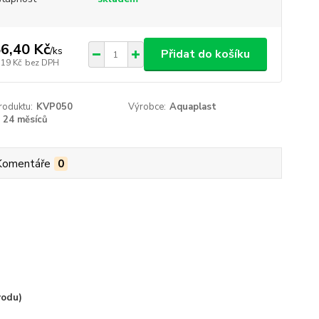
6,40 Kč
/
ks
Přidat do košíku
,19 Kč
bez DPH
roduktu:
KVP050
Výrobce:
Aquaplast
24 měsíců
Komentáře
0
vodu)