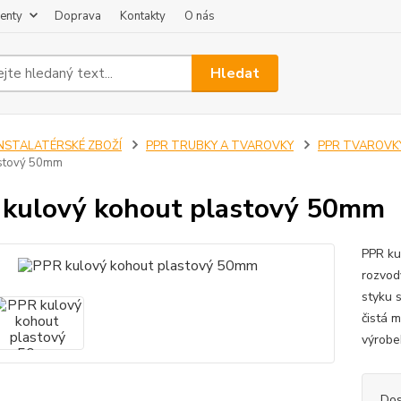
enty
Doprava
Kontakty
O nás
Hledat
INSTALATÉRSKÉ ZBOŽÍ
PPR TRUBKY A TVAROVKY
PPR TVAROVK
astový 50mm
kulový kohout plastový 50mm
PPR ku
rozvod
styku 
čistá 
výrobe
Dos