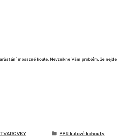
zarůstání mosazné koule. Nevznikne Vám problém, že nejde
 TVAROVKY
PPR kulové kohouty