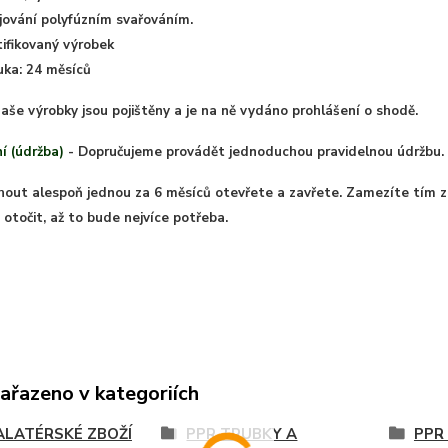
jování polyfúzním svařováním.
tifikovaný výrobek
uka: 24 měsíců
aše výrobky jsou pojištěny a je na ně vydáno prohlášení o shodě.
í (údržba)
- Dopručujeme provádět jednoduchou pravidelnou údržbu.
hout alespoň jednou za 6 měsíců otevřete a zavřete. Zamezíte tím 
otočit, až to bude nejvíce potřeba.
zařazeno v kategoriích
ALATÉRSKÉ ZBOŽÍ
PPR TRUBKY A
PPR