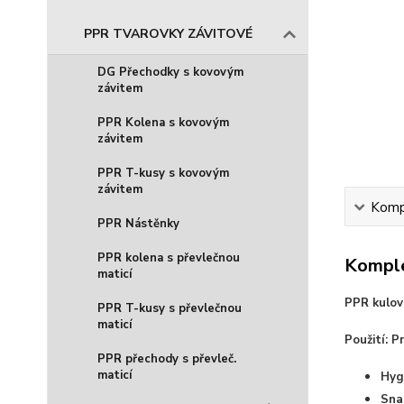
PPR TVAROVKY ZÁVITOVÉ
DG Přechodky s kovovým
závitem
PPR Kolena s kovovým
závitem
PPR T-kusy s kovovým
závitem
Kompl
PPR Nástěnky
PPR kolena s převlečnou
Komple
maticí
PPR kulov
PPR T-kusy s převlečnou
maticí
Použití: 
PPR přechody s převleč.
maticí
Hyg
Sna