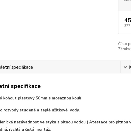
45
377
Číslo p
Záruka:
etní specifikace
tní specifikace
ý kohout plastový 50mm s mosaznou koulí
Pro rozvody studené a teplé užitkové vody.
ienická nezávadnost ve styku s pitnou vodou ( Atestace pro pitnou 
dná, rychlá a čistá montáž.