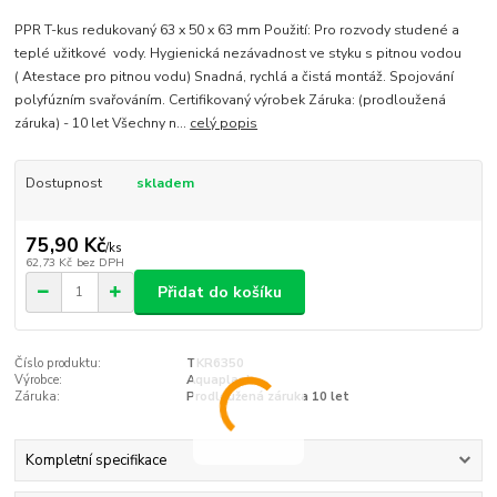
PPR T-kus redukovaný 63 x 50 x 63 mm Použití: Pro rozvody studené a
teplé užitkové vody. Hygienická nezávadnost ve styku s pitnou vodou
( Atestace pro pitnou vodu) Snadná, rychlá a čistá montáž. Spojování
polyfúzním svařováním. Certifikovaný výrobek Záruka: (prodloužená
záruka) - 10 let Všechny n...
celý popis
Dostupnost
skladem
75,90 Kč
/
ks
62,73 Kč
bez DPH
Přidat do košíku
Číslo produktu:
TKR6350
Výrobce:
Aquaplast
Záruka:
Prodloužená záruka 10 let
Kompletní specifikace