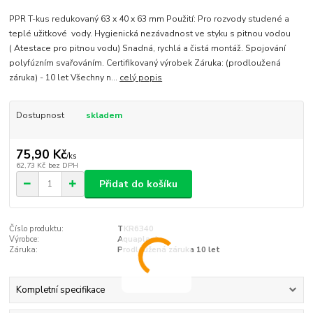
PPR T-kus redukovaný 63 x 40 x 63 mm Použití: Pro rozvody studené a
teplé užitkové vody. Hygienická nezávadnost ve styku s pitnou vodou
( Atestace pro pitnou vodu) Snadná, rychlá a čistá montáž. Spojování
polyfúzním svařováním. Certifikovaný výrobek Záruka: (prodloužená
záruka) - 10 let Všechny n...
celý popis
Dostupnost
skladem
75,90 Kč
/
ks
62,73 Kč
bez DPH
Přidat do košíku
Číslo produktu:
TKR6340
Výrobce:
Aquaplast
Záruka:
Prodloužená záruka 10 let
Kompletní specifikace