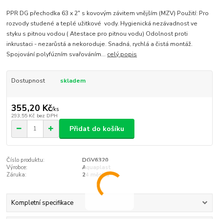
PPR DG přechodka 63 x 2" s kovovým závitem vnějším (MZV) Použití: Pro
rozvody studené a teplé užitkové vody. Hygienická nezávadnost ve
styku s pitnou vodou ( Atestace pro pitnou vodu) Odolnost proti
inkrustaci - nezarůstá a nekoroduje. Snadná, rychlá a čistá montáž.
Spojování polyfúzním svařováním...
celý popis
Dostupnost
skladem
355,20 Kč
/
ks
293,55 Kč
bez DPH
Přidat do košíku
Číslo produktu:
DGV6320
Výrobce:
Aquaplast
Záruka:
24 měsíců
Kompletní specifikace