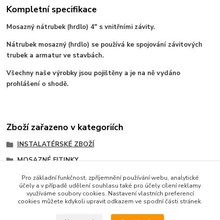
Kompletní specifikace
Mosazný nátrubek (hrdlo) 4" s vnitřními závity.
Nátrubek mosazný (hrdlo) se používá ke spojování závitových
trubek a armatur ve stavbách.
Všechny naše výrobky jsou pojištěny a je na ně vydáno
prohlášení o shodě.
Zboží zařazeno v kategoriích
INSTALATÉRSKÉ ZBOŽÍ
MOSAZNÉ FITINKY
Nátrubek mosazný
Pro základní funkčnost, zpříjemnění používání webu, analytické
účely a v případě udělení souhlasu také pro účely cílení reklamy
Nátrubek mosazný
využíváme soubory cookies. Nastavení vlastních preferencí
cookies můžete kdykoli upravit odkazem ve spodní části stránek.