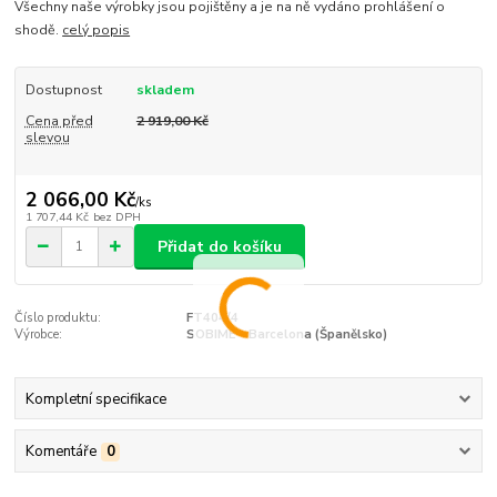
Všechny naše výrobky jsou pojištěny a je na ně vydáno prohlášení o
shodě.
celý popis
Dostupnost
skladem
Cena před
2 919,00 Kč
slevou
2 066,00 Kč
/
ks
1 707,44 Kč
bez DPH
Přidat do košíku
Číslo produktu:
FT404/4
Výrobce:
SOBIME - Barcelona (Španělsko)
Kompletní specifikace
Komentáře
0