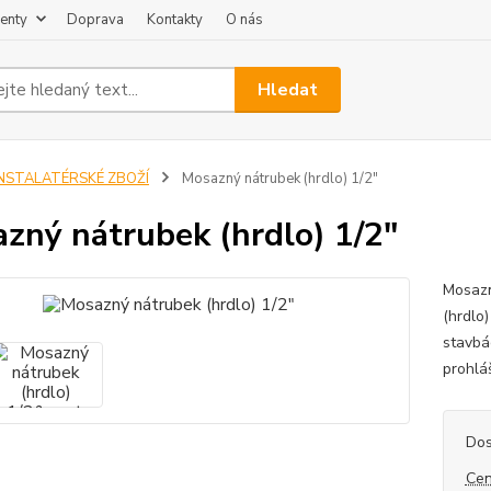
enty
Doprava
Kontakty
O nás
Hledat
INSTALATÉRSKÉ ZBOŽÍ
Mosazný nátrubek (hrdlo) 1/2"
zný nátrubek (hrdlo) 1/2"
Mosazn
(hrdlo
stavbá
prohlá
Dos
Cen