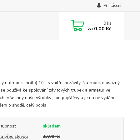
Přihlášení
0
ks
za
0,00 Kč
ý nátrubek (hrdlo) 1/2" s vnitřními závity. Nátrubek mosazný
) se používá ke spojování závitových trubek a armatur ve
ch. Všechny naše výrobky jsou pojištěny a je na ně vydáno
šení o shodě.
celý popis
tupnost
skladem
a před slevou
33,00 Kč