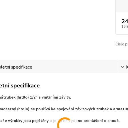
24
19,
Číslo p
etní specifikace
tní specifikace
trubek (hrdlo) 1/2" s vnitřními závity.
mosazný (hrdlo) se používá ke spojování závitových trubek a armatur
aše výrobky jsou pojištěny a je na ně vydáno prohlášení o shodě.