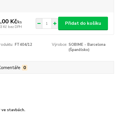
,00 Kč
/
ks
Přidat do košíku
83 Kč
bez DPH
roduktu:
FT404/12
Výrobce:
SOBIME - Barcelona
(Španělsko)
Komentáře
0
 ve stavbách.