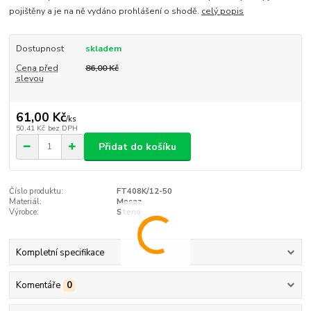
pojištěny a je na ně vydáno prohlášení o shodě.
celý popis
Dostupnost
skladem
Cena před
86,00 Kč
slevou
61,00 Kč
/
ks
50,41 Kč
bez DPH
Přidat do košíku
Číslo produktu:
FT408K/12-50
Materiál:
Mosaz
Výrobce:
Steno
Kompletní specifikace
Komentáře
0