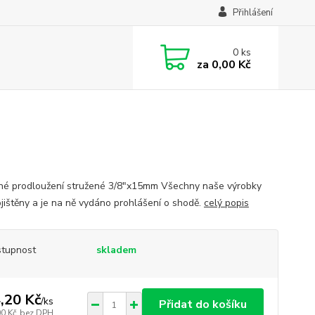
Přihlášení
0
ks
za
0,00 Kč
é prodloužení stružené 3/8"x15mm Všechny naše výrobky
ojištěny a je na ně vydáno prohlášení o shodě.
celý popis
tupnost
skladem
,20 Kč
/
ks
Přidat do košíku
00 Kč
bez DPH