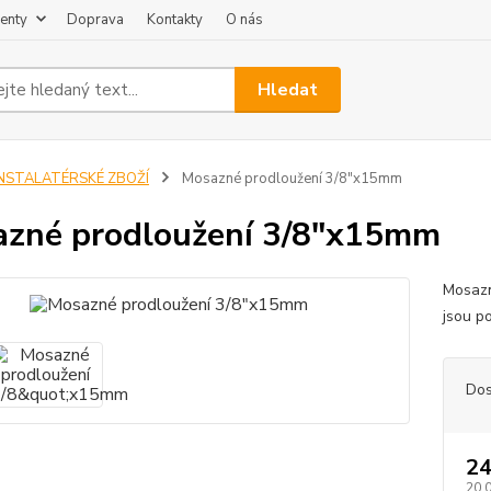
enty
Doprava
Kontakty
O nás
Hledat
INSTALATÉRSKÉ ZBOŽÍ
Mosazné prodloužení 3/8"x15mm
zné prodloužení 3/8"x15mm
Mosazn
jsou p
Dos
24
20,