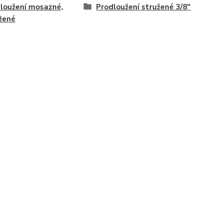
loužení mosazné,
Prodloužení stružené 3/8"
žené