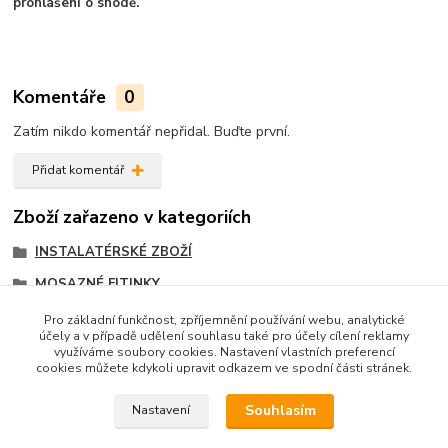
prohlášení o shodě.
Komentáře
0
Zatím nikdo komentář nepřidal. Buďte první.
Přidat komentář
Zboží zařazeno v kategoriích
INSTALATÉRSKÉ ZBOŽÍ
MOSAZNÉ FITINKY
Prodloužení mosazné, stružené
Pro základní funkčnost, zpříjemnění používání webu, analytické
účely a v případě udělení souhlasu také pro účely cílení reklamy
Prodloužení stružené 3/4"
využíváme soubory cookies. Nastavení vlastních preferencí
cookies můžete kdykoli upravit odkazem ve spodní části stránek.
Souhlasím
Nastavení