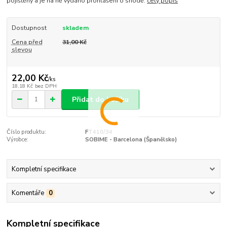
pojištěny a je na ně vydáno prohlášení o shodě.
celý popis
Dostupnost
skladem
Cena před
31,00 Kč
slevou
22,00 Kč
/
ks
18,18 Kč
bez DPH
Přidat do košíku
Číslo produktu:
FT410/34
Výrobce:
SOBIME - Barcelona (Španělsko)
Kompletní specifikace
Komentáře
0
Kompletní specifikace