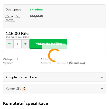
Dostupnost
skladem
Cena před
206,00 Kč
slevou
146,00 Kč
/
ks
120,66 Kč
bez DPH
Přidat do košíku
Číslo produktu:
FT407/2-1
Výrobce:
SOBIME - Barcelona (Španělsko)
Kompletní specifikace
Komentáře
0
Kompletní specifikace