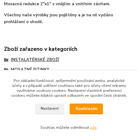
Mosazná redukce 2"x1" s vnějším a vnitřním závitem.
Všechny naše výrobky jsou pojištěny a je na ně vydáno
prohlášení o shodě.
Zboží zařazeno v kategoriích
INSTALATÉRSKÉ ZBOŽÍ
MOSAZNÉ FITINKY
Redukce mosazná
Pro základní funkčnost, zpříjemnění používání webu, analytické
účely a v případě udělení souhlasu také pro účely cílení reklamy
Redukce mosazná
využíváme soubory cookies. Nastavení vlastních preferencí
cookies můžete kdykoli upravit odkazem ve spodní části stránek.
Souhlasím
Nastavení
Souhlas můžete odmítnout
zde
.
Vytvořeno na
Eshop-rychle.cz