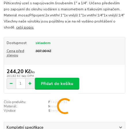
Pěticestný uzel s napojovacím šroubením 1" a 1/4". Určeno především
pro zapojení do okruhu vodáren s manometrem a tlakovým spínačem.
Materiál mosazPřipojení:2x vnitřní 1"1x vnější 1"1x vnitřní 1/4"1x vnější 1/4"
Všechny naše výrobky jsou pojištěny a je na ně vydáno prohlášení o
shodě.
celý popis
Dostupnost
skladem
Cena před
307,00 Kč
slevou
244,20 Kč
/
ks
201,82 Kč
bez DPH
Přidat do košíku
Číslo produktu:
FT424/1-92
Materiál:
Mosaz
Výrobce:
Steno
Kompletní specifikace