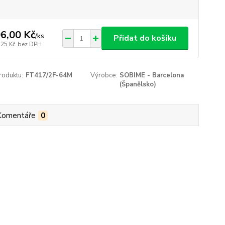
6,00 Kč
/
ks
Přidat do košíku
,25 Kč
bez DPH
roduktu:
FT417/2F-64M
Výrobce:
SOBIME - Barcelona
(Španělsko)
Komentáře
0