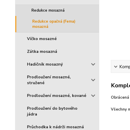
Redukce mosazná
Redukce opačná (Fema)
mosazná
Víčko mosazné
Zátka mosazná
Hadičník mosazný
Kompl
Prodloužení mosazné,
stružené
Komple
Prodloužení mosazné, kované
Obrácená 
Prodloužení do bytového
Všechny n
jádra
Průchodka k nádrži mosazná