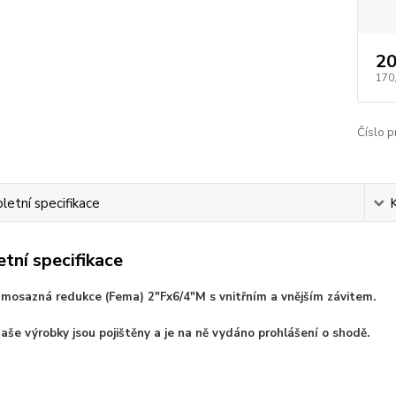
20
170
Číslo p
etní specifikace
tní specifikace
mosazná redukce (Fema) 2"Fx6/4"M s vnitřním a vnějším závitem.
aše výrobky jsou pojištěny a je na ně vydáno prohlášení o shodě.