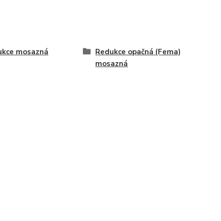
ukce mosazná
Redukce opačná (Fema)
mosazná