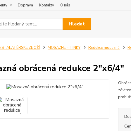
enty
Doprava
Kontakty
O nás
Hledat
INSTALATÉRSKÉ ZBOŽÍ
MOSAZNÉ FITINKY
Redukce mosazná
R
zná obrácená redukce 2"x6/4"
Obráce
závite
prohlá
Dos
Cen