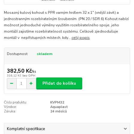
Mosazný kulový kohout s PPR varným hrdlem 32 x 1" (vnější závit) a
jednostranným rozebíratelným šroubením. (PN 20 / SDR 6) Kohout nabízí
možnost jednoduché výměny využitím rozebíratelného spoje, jeho
montáží zajistíme rozebíratelnost systému. Celkově zjednodušuje
montáž v nepřístupných místech, kdy...
celý popis
Dostupnost
skladem
382,50 Kč
/
ks
316,12 Kč
bez DPH
Přidat do košíku
Číslo produktu:
KVPM32
Výrobce:
Aquaplast
Záruka:
24 měsíců
Kompletní specifikace