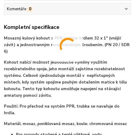
Komentáře
0
Kompletní specifikace
Mosazný kulový kohout s PPR varným hrdlem 32 x 1" (vnější
závit) a jednostranným rozebíratelným šroubením. (PN 20 / SDR
6)
Kohout nabízí možnost jednoduché výměny využitím
rozebíratelného spoje, jeho montáží zajistíme rozebíratelnost
systému. Celkově zjednodušuje montáž v nepřístupných
místech, kdy systém spojíme pouhým dotažením matice k tělu
kohoutu. Tento typ kohoutu umožňuje napojení na stávající
armatury pomocí závitu.
Použití:
Pro přechod na systém PPR, trubka se navařuje do
hrdla.
Materiál: mosaz, poniklovaná mosaz, koule: chromovaná mosaz
Pro rozvody studené a teplé užitkové vody.