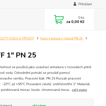
Přihlášení
0
ks
za
0,00 Kč
OUTY-VODA S VÝPUSTÍ
Kulový kohout s výpustí PN 25
FF 1" PN 25
 kohout se používá jako uzavírací armatura v rozvodech pitné
kové vody. Odvodnění potrubí se provádí pomocí
ovacího ventilu. Pracovní tlak: PN 25 Rozsah pracovní
: -20°C až +95°C Provedení závitů: vnitřní/vnitřní 1" Materiál:
 poniklovaná mosaz, koule: chromovaná mosa...
celý popis
tupnost
skladem