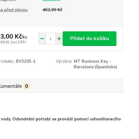
a před slevou
462,00 Kč
3,00 Kč
/
ks
Přidat do košíku
,94 Kč
bez DPH
roduktu:
BV3205-1
Výrobce:
MT Business Key -
Barcelona (Španělsko)
Komentáře
0
vé vody. Odvodnění potrubí se provádí pomocí odvodňovacího