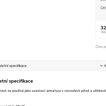
Cen
32
266
Číslo p
etní specifikace
tní specifikace
hout se používá jako uzavírací armatura v rozvodech pitné a užitko