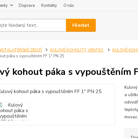
enty
Doprava
Kontakty
O nás
Hledat
INSTALATÉRSKÉ ZBOŽÍ
KULOVÉ KOHOUTY, VENTILY
KULOVÉ KOH
out páka s vypouštěním FF 1" PN 25
vý kohout páka s vypouštěním 
Kulový
a užit
odvodň
teploty
mosaz,
Dos