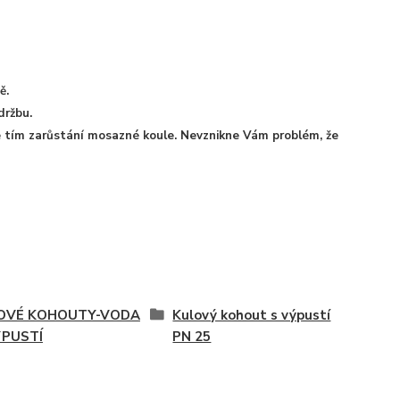
ě.
držbu.
e tím zarůstání mosazné koule. Nevznikne Vám problém, že
OVÉ KOHOUTY-VODA
Kulový kohout s výpustí
ÝPUSTÍ
PN 25