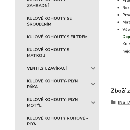
Pra
ZAHRADNÍ
Roz
Prov
KULOVÉ KOHOUTY SE
Mat
ŠROUBENÍM
Vše
KULOVÉ KOHOUTY S FILTREM
Dop
Kul
KULOVÉ KOHOUTY S
nej
MATKOU
VENTILY UZAVÍRACÍ
KULOVÉ KOHOUTY- PLYN
PÁKA
Zboží 
KULOVÉ KOHOUTY- PLYN
INST
MOTÝL
KULOVÉ KOHOUTY ROHOVÉ -
PLYN