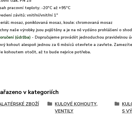
covní tlak: PN 25
sah pracovní teploty: -20°C až +95°C
edení závitů: vnitřní/vnitřní 1"
eriál: mosaz, poniklovaná mosaz, koule: chromovaná mosaz
chny naše výrobky jsou pojištěny a je na ně vydáno prohlášení o shod
oručení (údržba)
- Dopručujeme provádět jednoduchou pravidelnou ú
ový kohout alespoň jednou za 6 měsíců otevřete a zavřete. Zamezít
de kohoutem otočit, až to bude nejvíce potřeba.
zařazeno v kategoriích
ALATÉRSKÉ ZBOŽÍ
KULOVÉ KOHOUTY,
KUL
VENTILY
S V