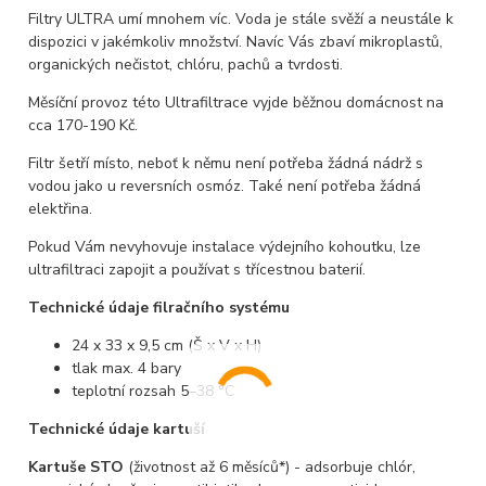
Filtry ULTRA umí mnohem víc. Voda je stále svěží a neustále k
dispozici v jakémkoliv množství. Navíc Vás zbaví mikroplastů,
organických nečistot, chlóru, pachů a tvrdosti.
Měsíční provoz této Ultrafiltrace vyjde běžnou domácnost na
cca 170-190 Kč.
Filtr šetří místo, neboť k němu není potřeba žádná nádrž s
vodou jako u reversních osmóz. Také není potřeba žádná
elektřina.
Pokud Vám nevyhovuje instalace výdejního kohoutku, lze
ultrafiltraci zapojit a používat s třícestnou baterií.
Technické údaje filračního systému
24 x 33 x 9,5 cm (Š x V x H)
tlak max. 4 bary
teplotní rozsah 5–38 °C
Technické údaje kartuší
Kartuše STO
(životnost až 6 měsíců*) - adsorbuje chlór,