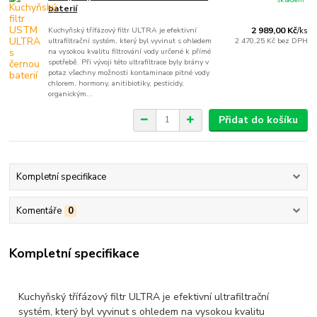
baterií
Kuchyňský třífázový filtr ULTRA je efektivní
2 989,00 Kč
/
ks
ultrafiltrační systém, který byl vyvinut s ohledem
2 470,25 Kč
bez DPH
na vysokou kvalitu filtrování vody určené k přímé
spotřebě. Při vývoji této ultrafiltrace byly brány v
potaz všechny možnosti kontaminace pitné vody
chlorem, hormony, anitibiotiky, pesticidy,
organickým...
Přidat do košíku
Kompletní specifikace
Komentáře
0
Kompletní specifikace
Kuchyňský třífázový filtr ULTRA je efektivní ultrafiltrační
systém, který byl vyvinut s ohledem na vysokou kvalitu