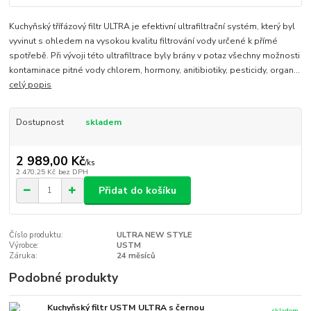
Kuchyňský třífázový filtr ULTRA je efektivní ultrafiltrační systém, který byl
vyvinut s ohledem na vysokou kvalitu filtrování vody určené k přímé
spotřebě. Při vývoji této ultrafiltrace byly brány v potaz všechny možnosti
kontaminace pitné vody chlorem, hormony, anitibiotiky, pesticidy, organ...
celý popis
Dostupnost
skladem
2 989,00 Kč
/
ks
2 470,25 Kč
bez DPH
Přidat do košíku
Číslo produktu:
ULTRA NEW STYLE
Výrobce:
USTM
Záruka:
24 měsíců
Podobné produkty
Kuchyňský filtr USTM ULTRA s černou
skladem