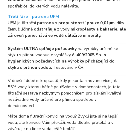
spotřebiče, do kterých vodu naléváte.
Třetí fáze - patrona UFM
UFM je filtrační
patrona s propustností pouze 0,01µm
, díky
čemuž účinně
odstraňuje
z vody
mikroplasty a bakterie, ale
zároveň ponechává ve vodě důležité minerály.
Systém ULTRA splňuje požadavky
na výrobky určené ke
styku s pitnou vodoudle vyhlášky
č. 409/2005 Sb. o
hygienických požadavcích na výrobky přicházející do
styku s pitnou vodou.
Testováno v ČR.
V dnešní době mikroplastů, kdy je kontaminováno více jak
55% vody, kterou běžně používáme v domácnostech, je tato
filtrační sestava nezbytným pomocníkem pro získání kvalitní
nezávadné vody, určené pro přímou spotřebu v
domácnostech.
Máte doma filtrační konvici na vodu? Zvykli jste si na lepší
vodu, ale konvice Vám překáží, voda dlouho protéká a v
závěru je na lince voda ještě teplá?