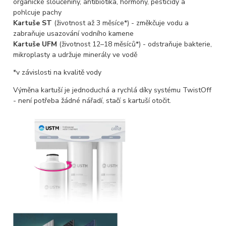
organické sloučeniny, antibiotika, hormony, pesticidy a
pohlcuje pachy
Kartuše ST
(životnost až 3 měsíce*) - změkčuje vodu a
zabraňuje usazování vodního kamene
Kartuše UFM
(životnost 12–18 měsíců*) - odstraňuje bakterie,
mikroplasty a udržuje minerály ve vodě
*v závislosti na kvalitě vody
Výměna kartuší je jednoduchá a rychlá díky systému TwistOff
- není potřeba žádné nářadí, stačí s kartuší otočit.