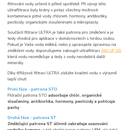
filtrování vody určené k přímé spotřebě. Při vývoji této
ultrafiltrace byly brány v potaz všechny možnosti
kontaminace pitné vody chlorem, hormony, anitibiotiky,
pesticidy, organickými sloučeninami a mikroplasty.
Součástí filtrace ULTRA je také patrona pro změkčení a je
tedy vhodná pro aplikace v domácnostech s tvrdou vodou.
Pokud je Vaše voda měkká, nebo ji upravujete úpravnou na
změkčení vody, doporučujeme zakoupit ultrafiltraci
AW-UF-03
,
která vodu nezměkčuje a tedy z vody neodebírá další
minerály.
Díky třífázové filtraci ULTRA získáte kvalitní vodu s výrazně
lepší chutí.
První fáze - patrona STO
Filtrační patrona STO
adsorbuje chlór, organické
sloučeniny, antibiotika, hormony, pesticidy a pohlcuje
pachy
Druhá fáze - patrona ST
Změkčující patrona ST účinně zabraňuje usazování
vodního kamene
, a tak chrání nejen patronu UFM, ale také