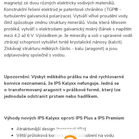
magnety) ze dvou různých elektricky vodivých materiálů.
Konstrukční řešení elektrod je patentově chráněno (TGP® -
turbulentní galvanická polarizace). Vytváří vířivé proudění vody,
čímž způsobuje změnu struktury minerálů. Voda, která tělesem
protéká, vytváří s elektrodami galvanický mokrý článek s napětím
mezi 4,2 až 6 V. Výsledkem je, že minerály a soli v upravené vodě
ztrácejí schopnost vytvářet tvrdé krystalické nánosy (kalcit).
Získávají strukturu měkkých částic - kalu (aragonit) a jsou
odplavovány společně s vodou.
Upozornění: Výskyt měkkého prášku na dně rychlovarné
konvice neznamená, že IPS Kalyxx nefunguje. Jedná se
o transformovaný aragonit v práškové formě, který lze
jednoduše odstranit prstem nebo hadříkem.
Výhody nových IPS Kalyxx oproti IPS Plus a IPS Premium
Atraktivnější design (nerezové tělo)
Větší průtoková komora = delší působení na vodu