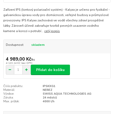
Zařízení IPS (Iontový polarizační systém) - Kalyxx je určeno pro fyzikální -
galvanickou úpravu vody pro domácnosti, veřejné budovy a průmyslové
provozovny. IPS Kalyxx zachovává ve vodě všechny zdraví prospěšné
látky. Zároveň účinně zabraňuje tvorbě pevných usazenin vodního
kamene a korozi v potrubí...
celý popis
Dostupnost
skladem
4 989,00 Kč
/
ks
4 123,14 Kč
bez DPH
Přidat do košíku
Číslo produktu:
IPSKXG1
Materiál:
NEREZ
Výrobce:
SWISS AQUA TECHNOLOGIES AG
Záruka:
24 měsíců
Max. průtok:
4000 l/h