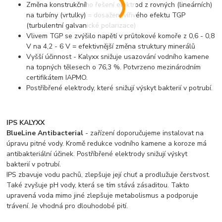
Změna konstrukčního řešení elektrod z rovných (lineárních)
na turbíny (vrtulky) = dosažení vířivého efektu TGP
(turbulentní galvanické polarizace)
Vlivem TGP se zvýšilo napětí v průtokové komoře z 0,6 - 0,8
V na 4,2 - 6 V = efektivnější změna struktury minerálů
Vyšší účinnost - Kalyxx snižuje usazování vodního kamene
na topných tělesech o 76,3 %. Potvrzeno mezinárodním
certifikátem IAPMO.
Postříbřené elektrody, které snižují výskyt bakterií v potrubí.
IPS KALYXX
BlueLine Antibacterial
- zařízení doporučujeme instalovat na
úpravu pitné vody. Kromě redukce vodního kamene a koroze má
antibakteriální účinek. Postříbřené elektrody snižují výskyt
bakterií v potrubí.
IPS zbavuje vodu pachů, zlepšuje její chuť a prodlužuje čerstvost.
Také zvyšuje pH vody, která se tím stává zásaditou. Takto
upravená voda mimo jiné zlepšuje metabolismus a podporuje
trávení. Je vhodná pro dlouhodobé pití.