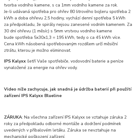
tvorba vodního kamene, s ca 1mm vodního kamene za rok.
Je-li udávaná spotřeba pro ohřev 80 litrového bojleru spotřeba 2
kWh a doba ohřevu 2,5 hodiny, vychází denní spotřeba 5 kWh
za předpokladu, že spirály nejsou zanesené vodním kamenem. Za
30 dní ohřevu (1 měsíc) s 5mm vrstvou vodního kamene
bude spotřeba 5x30x1,3 = 195 kWh, tedy o ca 45 kWh více.
Cena kWh násobená spotřebovaným rozdílem určí měsíční
ztrátu, kterou je možno eliminovat.
IPS Kalyxx
šetří Vaše spotřebiče, vodovodní baterie a peníze
vynaložené za energie na ohřev vody.
Video níže zachycuje, jak snadná je údržba baterií při použítí
zařízení IPS Kalyxx Blueline
ZÁRUKA
: Na všechna zařízení IPS Kalyxx se vztahuje záruka 2
roky za předpokladu odborné montáže a dodržení podmínek
uvedených v příbalovém letáku. Záruka se nevztahuje na
mechanické poškození zařízení.