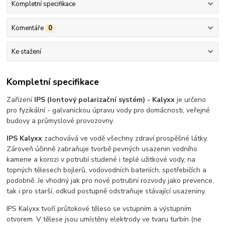
Kompletní specifikace
Komentáře
0
Ke stažení
Kompletní specifikace
Zařízení
IPS (Iontový polarizační systém) - Kalyxx
je určeno
pro fyzikální - galvanickou úpravu vody pro domácnosti, veřejné
budovy a průmyslové provozovny.
IPS Kalyxx
zachovává ve vodě všechny zdraví prospěšné látky.
Zároveň účinně zabraňuje tvorbě pevných usazenin vodního
kamene a korozi v potrubí studené i teplé užitkové vody, na
topných tělesech bojlerů, vodovodních bateriích, spotřebičích a
podobně. Je vhodný jak pro nové potrubní rozvody jako prevence,
tak i pro starší, odkud postupně odstraňuje stávající usazeniny.
IPS Kalyxx tvoří průtokové těleso se vstupním a výstupním
otvorem. V tělese jsou umístěny elektrody ve tvaru turbín (ne