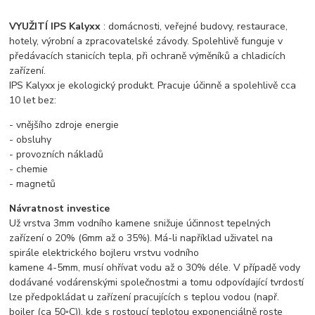
VYUŽITÍ IPS Kalyxx
: domácnosti, veřejné budovy, restaurace,
hotely, výrobní a zpracovatelské závody. Spolehlivě funguje v
předávacích stanicích tepla, při ochraně výměníků a chladicích
zařízení.
IPS Kalyxx je ekologický produkt. Pracuje účinně a spolehlivě cca
10 let bez:
- vnějšího zdroje energie
- obsluhy
- provozních nákladů
- chemie
- magnetů
Návratnost investice
Už vrstva 3mm vodního kamene snižuje účinnost tepelných
zařízení o 20% (6mm až o 35%). Má-li například uživatel na
spirále elektrického bojleru vrstvu vodního
kamene 4-5mm, musí ohřívat vodu až o 30% déle. V případě vody
dodávané vodárenskými společnostmi a tomu odpovídající tvrdostí
lze předpokládat u zařízení pracujících s teplou vodou (např.
bojler (ca 50◦C)), kde s rostoucí teplotou exponenciálně roste