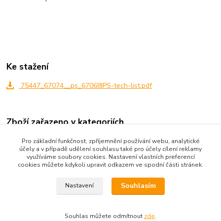
Ke stažení
75447_67074__ps_67068IPS-tech-list.pdf
Zboží zařazeno v kategoriích
ZMĚKČOVAČE VODY IPS KalyxX
Pro základní funkčnost, zpříjemnění používání webu, analytické
účely a v případě udělení souhlasu také pro účely cílení reklamy
IPS KalyxX BlueLine
využíváme soubory cookies. Nastavení vlastních preferencí
cookies můžete kdykoli upravit odkazem ve spodní části stránek.
Souhlasím
Nastavení
Souhlas můžete odmítnout
zde
.