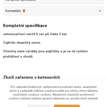
Komentáře
0
Kompletní specifikace
samouzavírací ventil 6 sec při tlaku 3 bar
Zajištěn okamžitý servis.
Všechny naše výrobky jsou pojištěny a je na ně vydáno
prohlášení o shodě.
Zboží zařazeno v kategoriích
VODOVODNÍ BATERIE A DOPLŇKY
Pro základní funkčnost, zpříjemnění používání webu, analytické
účely a v případě udělení souhlasu také pro účely cílení reklamy
Baterie tlačné TENDER
využíváme soubory cookies. Nastavení vlastních preferencí
cookies můžete kdykoli upravit odkazem ve spodní části stránek.