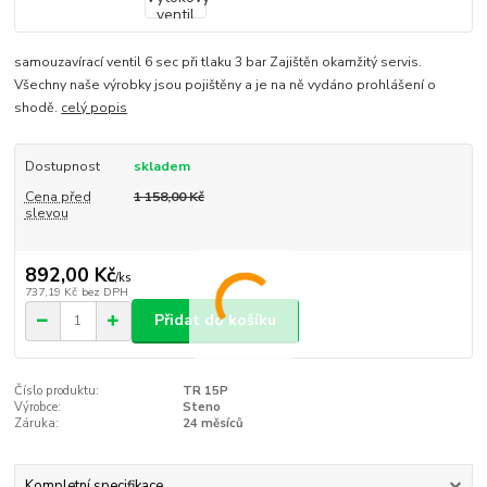
samouzavírací ventil 6 sec při tlaku 3 bar Zajištěn okamžitý servis.
Všechny naše výrobky jsou pojištěny a je na ně vydáno prohlášení o
shodě.
celý popis
Dostupnost
skladem
Cena před
1 158,00 Kč
slevou
892,00 Kč
/
ks
737,19 Kč
bez DPH
Přidat do košíku
Číslo produktu:
TR 15P
Výrobce:
Steno
Záruka:
24 měsíců
Kompletní specifikace