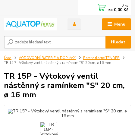
0
ks
za
0,00 Kč
Menu
Hledat
Úvod
VODOVODNÍ BATERIE A DOPLŇKY
Baterie tlačné TENDER
TR 15P - Výtokový ventil nástěnný s ramínkem "S" 20 cm, ø 16 mm
TR 15P - Výtokový ventil
nástěnný s ramínkem "S" 20 cm,
ø 16 mm