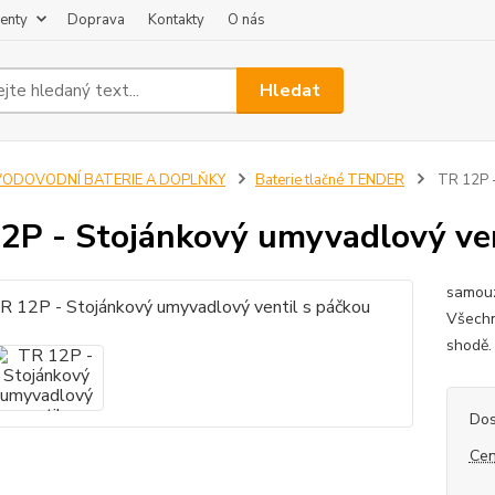
enty
Doprava
Kontakty
O nás
Hledat
VODOVODNÍ BATERIE A DOPLŇKY
Baterie tlačné TENDER
TR 12P -
2P - Stojánkový umyvadlový ven
samouza
Všechn
shodě
Dos
Cen