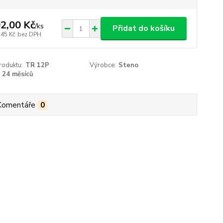
2,00 Kč
/
ks
Přidat do košíku
,45 Kč
bez DPH
roduktu:
TR 12P
Výrobce:
Steno
24 měsíců
Komentáře
0