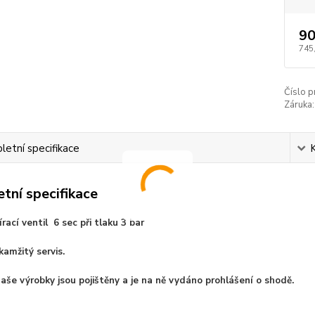
90
745
Číslo p
Záruka:
etní specifikace
tní specifikace
ací ventil 6 sec při tlaku 3 bar
kamžitý servis.
aše výrobky jsou pojištěny a je na ně vydáno prohlášení o shodě.