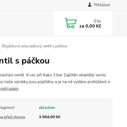
Přihlášení
0
ks
za
0,00 Kč
 Stojánkový umyvadlový ventil s páčkou
til s páčkou
vírací ventil 6 sec při tlaku 3 bar Zajištěn okamžitý servis.
y naše výrobky jsou pojištěny a je na ně vydáno prohlášení o
.
celý popis
tupnost
skladem
a před slevou
1 064,00 Kč