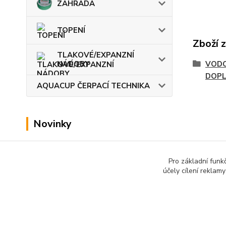
ZAHRADA
TOPENÍ
Zboží 
TLAKOVÉ/EXPANZNÍ
NÁDOBY
VODO
DOP
AQUACUP ČERPACÍ TECHNIKA
Novinky
Zobrazit všechny novinky
Pro základní funk
účely cílení reklam