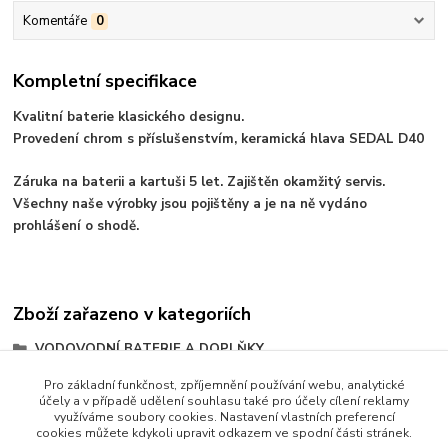
Komentáře
0
Kompletní specifikace
Kvalitní baterie klasického designu.
Provedení chrom s příslušenstvím, keramická hlava SEDAL D40
Záruka na baterii a kartuši 5 let. Zajištěn okamžitý servis.
Všechny naše výrobky jsou pojištěny a je na ně vydáno
prohlášení o shodě.
Zboží zařazeno v kategoriích
VODOVODNÍ BATERIE A DOPLŇKY
Baterie pákové
Pro základní funkčnost, zpříjemnění používání webu, analytické
účely a v případě udělení souhlasu také pro účely cílení reklamy
série TOP
využíváme soubory cookies. Nastavení vlastních preferencí
cookies můžete kdykoli upravit odkazem ve spodní části stránek.