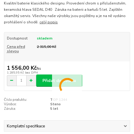
Kvalitní baterie klasického designu. Provedení chrom s příslušenstvím,
keramická hlava SEDAL D40 Záruka na baterii a kartuši 5 let. Zajištěn
okamžitý servis. Všechny naše výrobky jsou pojištěny a je na ně vydáno
prohlášení o shodě.
celý popis
Dostupnost
skladem
Cena před
2 315,00 Kč
slevou
1 556,00 Kč
/
ks
1 285,95 Kč
bez DPH
Přidat do košíku
Číslo produktu:
TOP 1244
Výrobce:
Steno
Záruka:
5 let
Kompletní specifikace