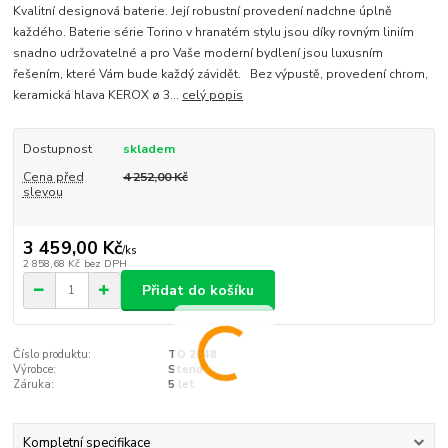
Kvalitní designová baterie. Její robustní provedení nadchne úplně
každého. Baterie série Torino v hranatém stylu jsou díky rovným liniím
snadno udržovatelné a pro Vaše moderní bydlení jsou luxusním
řešením, které Vám bude každý závidět. Bez výpustě, provedení chrom,
keramická hlava KEROX ø 3...
celý popis
Dostupnost
skladem
Cena před
4 252,00 Kč
slevou
3 459,00 Kč
/
ks
2 858,68 Kč
bez DPH
Přidat do košíku
Číslo produktu:
TO 2848
Výrobce:
Steno
Záruka:
5 let
Kompletní specifikace