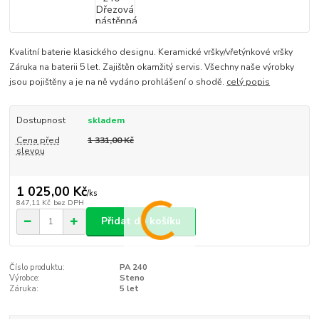
Kvalitní baterie klasického designu. Keramické vršky/vřetýnkové vršky
Záruka na baterii 5 let. Zajištěn okamžitý servis. Všechny naše výrobky
jsou pojištěny a je na ně vydáno prohlášení o shodě.
celý popis
Dostupnost
skladem
Cena před
1 331,00 Kč
slevou
1 025,00 Kč
/
ks
847,11 Kč
bez DPH
Přidat do košíku
Číslo produktu:
PA 240
Výrobce:
Steno
Záruka:
5 let