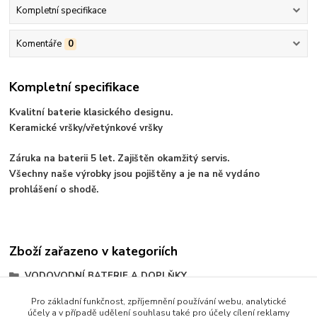
Kompletní specifikace
Komentáře
0
Kompletní specifikace
Kvalitní baterie klasického designu.
Keramické vršky/vřetýnkové vršky
Záruka na baterii 5 let. Zajištěn okamžitý servis.
Všechny naše výrobky jsou pojištěny a je na ně vydáno
prohlášení o shodě.
Zboží zařazeno v kategoriích
VODOVODNÍ BATERIE A DOPLŇKY
Baterie kohoutkové
Pro základní funkčnost, zpříjemnění používání webu, analytické
účely a v případě udělení souhlasu také pro účely cílení reklamy