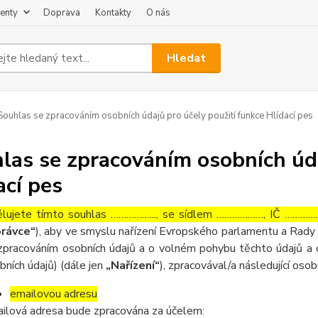
enty
Doprava
Kontakty
O nás
Hledat
ouhlas se zpracováním osobních údajů pro účely použití funkce Hlídací pes
las se zpracováním osobních úda
ací pes
lujete tímto souhlas ……………..., se sídlem ………………, IČ ……………
rávce“
), aby ve smyslu nařízení Evropského parlamentu a Rady 
zpracováním osobních údajů a o volném pohybu těchto údajů a 
bních údajů) (dále jen
„Nařízení“
), zpracovával/a následující osob
emailovou adresu
ilová adresa bude zpracována za účelem: