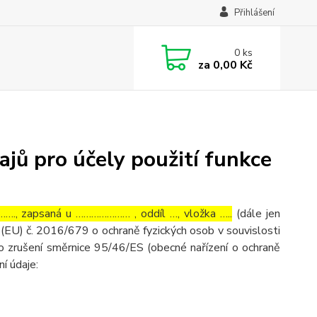
Přihlášení
0
ks
za
0,00 Kč
jů pro účely použití funkce
…., zapsaná u ………………… , oddíl …, vložka …..
(dále jen
(EU) č. 2016/679 o ochraně fyzických osob v souvislosti
o zrušení směrnice 95/46/ES (obecné nařízení o ochraně
ní údaje: