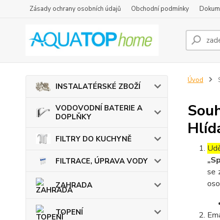
Zásady ochrany osobních údajů
Obchodní podmínky
Dokum
Úvod
S
INSTALATÉRSKÉ ZBOŽÍ
Souh
VODOVODNÍ BATERIE A
DOPLŇKY
Hlíd
FILTRY DO KUCHYNĚ
Udě
„Sp
FILTRACE, ÚPRAVA VODY
se 
oso
ZAHRADA
TOPENÍ
Ema