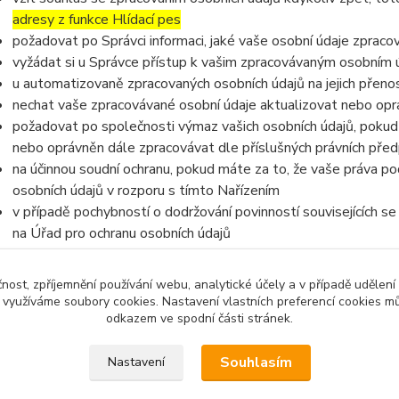
adresy z funkce Hlídací pes
požadovat po Správci informaci, jaké vaše osobní údaje zpraco
vyžádat si u Správce přístup k vašim zpracovávaným osobním ú
u automatizovaně zpracovaných osobních údajů na jejich přeno
nechat vaše zpracovávané osobní údaje aktualizovat nebo opra
požadovat po společnosti výmaz vašich osobních údajů, pokud 
nebo oprávněn dále zpracovávat dle příslušných právních před
na účinnou soudní ochranu, pokud máte za to, že vaše práva po
osobních údajů v rozporu s tímto Nařízením
v případě pochybností o dodržování povinností souvisejících s
na Úřad pro ochranu osobních údajů
čnost, zpříjemnění používání webu, analytické účely a v případě udělení
y využíváme soubory cookies. Nastavení vlastních preferencí cookies mů
odkazem ve spodní části stránek.
Souhlasím
Nastavení