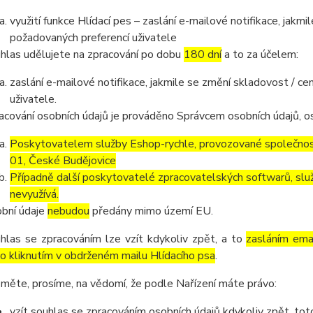
využití funkce Hlídací pes – zaslání e-mailové notifikace, jak
požadovaných preferencí uživatele
hlas udělujete na zpracování po dobu
180 dní
a to za účelem:
zaslání e-mailové notifikace, jakmile se změní skladovost / 
uživatele.
acování osobních údajů je prováděno Správcem osobních údajů, os
Poskytovatelem služby Eshop-rychle, provozované společnost
01, České Budějovice
Případně další poskytovatelé zpracovatelských softwarů, služ
nevyužívá.
bní údaje
nebudou
předány mimo území EU.
hlas se zpracováním lze vzít kdykoliv zpět, a to
zasláním emai
o kliknutím v obdrženém mailu Hlídacího psa
.
měte, prosíme, na vědomí, že podle Nařízení máte právo:
vzít souhlas se zpracováním osobních údajů kdykoliv zpět, to