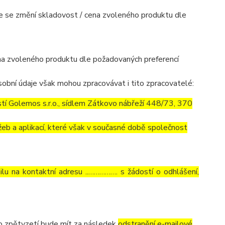
mile se změní skladovost / cena zvoleného produktu dle
cena zvoleného produktu dle požadovaných preferencí
obní údaje však mohou zpracovávat i tito zpracovatelé:
í Golemos s.r.o., sídlem Zátkovo nábřeží 448/73, 370
eb a aplikací, které však v současné době společnost
lu na kontaktní adresu ..……………. s žádostí o odhlášení,
to zpětvzetí bude mít za následek
odstranění e-mailové